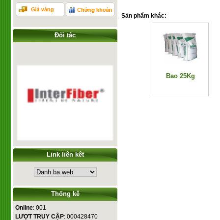
Sản phẩm khác:
Đối tác
Bao 25Kg
Giá: 0 VNĐ
Link liên kêt
Thống kê
Online
: 001
LƯỢT TRUY CẬP
: 000428470