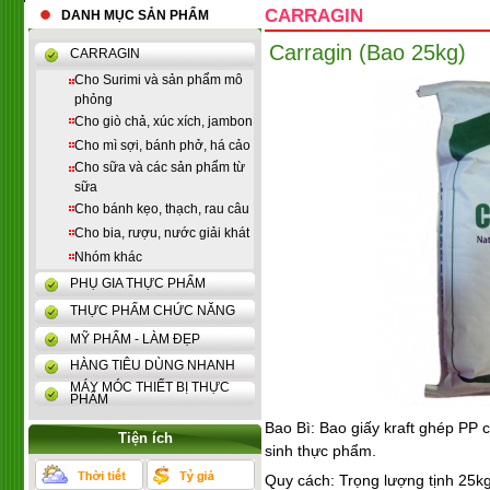
CARRAGIN
DANH MỤC SẢN PHẨM
Carragin (Bao 25kg)
CARRAGIN
Cho Surimi và sản phẩm mô
phỏng
Cho giò chả, xúc xích, jambon
Cho mì sợi, bánh phở, há cảo
Cho sữa và các sản phẩm từ
sữa
Cho bánh kẹo, thạch, rau câu
Cho bia, rượu, nước giải khát
Nhóm khác
PHỤ GIA THỰC PHẨM
THỰC PHẨM CHỨC NĂNG
MỸ PHẨM - LÀM ĐẸP
HÀNG TIÊU DÙNG NHANH
MÁY MÓC THIẾT BỊ THỰC
PHẨM
Bao Bì:
Bao giấy kraft ghép PP
Tiện ích
sinh thực phẩm.
Quy cách: Trọng lượng tịnh 25k