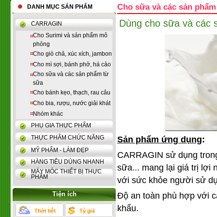
Cho sữa và các sản phẩm
DANH MỤC SẢN PHẨM
Dùng cho sữa và các 
CARRAGIN
Cho Surimi và sản phẩm mô
phỏng
Cho giò chả, xúc xích, jambon
Cho mì sợi, bánh phở, há cảo
Cho sữa và các sản phẩm từ
sữa
Cho bánh kẹo, thạch, rau câu
Cho bia, rượu, nước giải khát
Nhóm khác
PHỤ GIA THỰC PHẨM
THỰC PHẨM CHỨC NĂNG
Sản phẩm ứng dụng
:
MỸ PHẨM - LÀM ĐẸP
CARRAGIN sử dụng trong
HÀNG TIÊU DÙNG NHANH
sữa... mang lại giá trị lợi
MÁY MÓC THIẾT BỊ THỰC
PHẨM
với sức khỏe người sử d
Tiện ích
Độ an toàn phù hợp với c
khẩu.