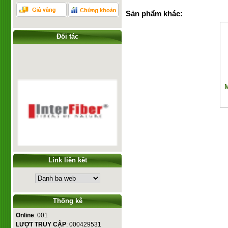
Sản phẩm khác:
Đối tác
M
Link liên kêt
Thống kê
Online
: 001
LƯỢT TRUY CẬP
: 000429531